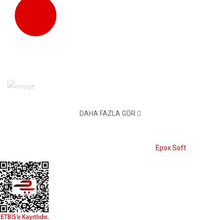
Tüm Cihazlardan Ulaşım
Web Sitemizi Tüm Cihazlarda
Kullanabilirsiniz.
Ihlamur Sokak No: 10/A Kızılay Çankaya Ankara
DAHA FAZLA GÖR
0312 417 35 32
© 2026 Oz Dorothy - E-Ticaret Sistemi:
Epox Soft
Info@ozdorothy.com
OZ DOROTHY
Üye Ol
Giriş Yap