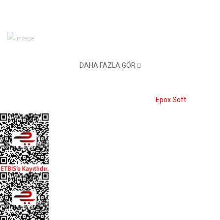
Ihlamur Sokak No: 10/A Kızılay Çankaya Ankara
DAHA FAZLA GÖR
0312 417 35 32
© 2026 Oz Dorothy - E-Ticaret Sistemi:
Epox Soft
Info@ozdorothy.com
OZ DOROTHY
Üye Ol
Giriş Yap
Şifremi Unuttum
Hesabım
OZ DOROTHY BILGI