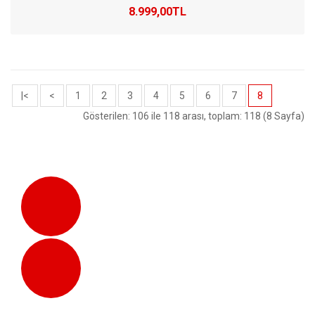
8.999,00TL
|<
<
1
2
3
4
5
6
7
8
Gösterilen: 106 ile 118 arası, toplam: 118 (8 Sayfa)
Aynı Gün Kargo
Saat 16:00'a Kadar Verilen Siparişler
Tüm Cihazlardan Ulaşım
Web Sitemizi Tüm Cihazlarda
Kullanabilirsiniz.