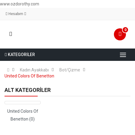
www.ozdorothy.com
Hesabım
0
KATEGORİLER
Kadın Ayakkabı
Bot/Çizme
United Colors Of Benetton
ALT KATEGORILER
United Colors Of
Benetton (0)