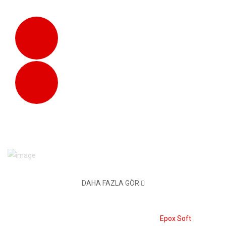
Aynı Gün Kargo
Saat 16:00'a Kadar Verilen Siparişler
Tüm Cihazlardan Ulaşım
Web Sitemizi Tüm Cihazlarda
Kullanabilirsiniz.
Ihlamur Sokak No: 10/A Kızılay Çankaya Ankara
DAHA FAZLA GÖR
0312 417 35 32
© 2026 Oz Dorothy - E-Ticaret Sistemi:
Epox Soft
Info@ozdorothy.com